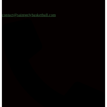
contact@saintgelybasketball.com