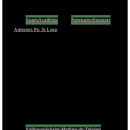
Stages
Académie
Partenaires
Sponsors
Antennes Pic St Loup
Vailhauquès
Saint-Mathieu-de-Tréviers