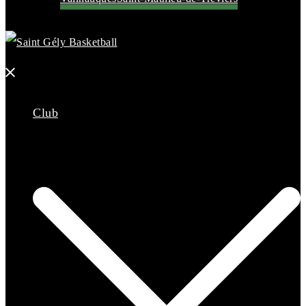
Fermer
le
Club
menu