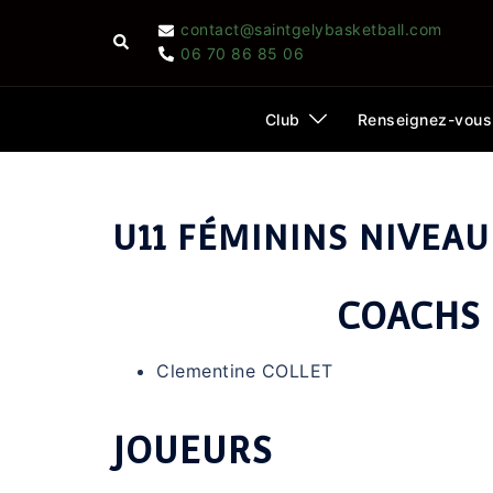
Aller
contact@saintgelybasketball.com
Rechercher
au
06 70 86 85 06
contenu
Club
Renseignez-vous
U11 FÉMININS NIVEAU
COACHS
Clementine COLLET
JOUEURS